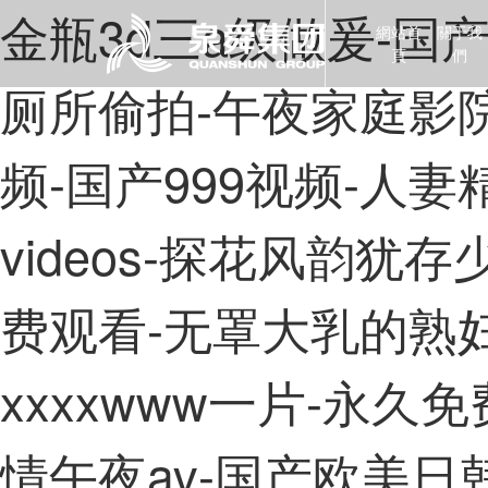
金瓶3d三a级做爰-国
網站首
關于我
頁
們
厕所偷拍-午夜家庭影院
频-国产999视频-人
videos-探花风韵犹
费观看-无罩大乳的熟
xxxxwww一片-永久
情午夜av-国产欧美日